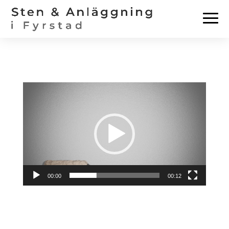
Videospelare
00:00
00:12