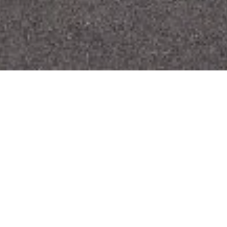
DITT PERSONLIGA STEN- &
ANLÄGGNINGSFÖRETAG
Sten & Anläggning i Fyrstad AB är specialiserade
på stensättning, murar, skiffer, fasadbeklädnad