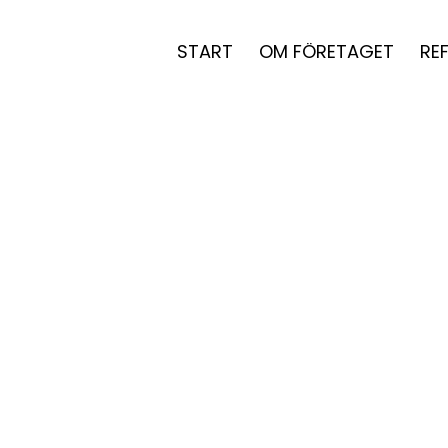
START
OM FÖRETAGET
RE