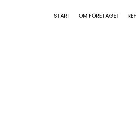
START
OM FÖRETAGET
RE