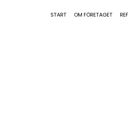
START
OM FÖRETAGET
RE